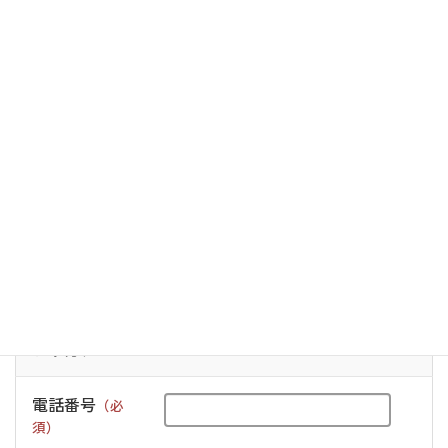
簡単無料査定フォーム
貴社名
（必
須）
ご担当者様名
（必須）
ご担当者様名
フリガナ
電話番号
（必
須）